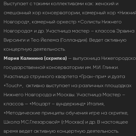
Выступает с такими коллективами как: женский и
смешанный хор консерватории, камерный хор «Нижни
Новгород», камерный оркестр «Солисты Нижнего
Новгорода» и др. Участница мастер – классов Эрвина
Вирсинги и Тео Йелема (Голландия). Ведет активную
концертную деятельность.
Мария Калинина (скрипка)
— выпускница Нижегородско
государственной консерватории им. М.И. Глинки.
Участница струнного квартета «Гран-при» и дуэта
«Тоuch», активно выступает на различных площадках
Нижнего Новгорода и Москвы. Участница Мастер –
классов — «Моцарт – вундеркинд» Италия,
«Методические принципы обучения игре на скрипке,
Школа М.С.Глезаровой» (г.Москва) и др. В настоящее
время ведет активную концертную деятельность.